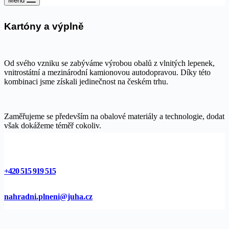
Menu
Kartóny a výplně
Od svého vzniku se zabýváme výrobou obalů z vlnitých lepenek,
vnitrostátní a mezinárodní kamionovou autodopravou. Díky této
kombinaci jsme získali jedinečnost na českém trhu.
Zaměřujeme se především na obalové materiály a technologie, dodat
však dokážeme téměř cokoliv.
+420 515 919 515
nahradni.plneni@juha.cz